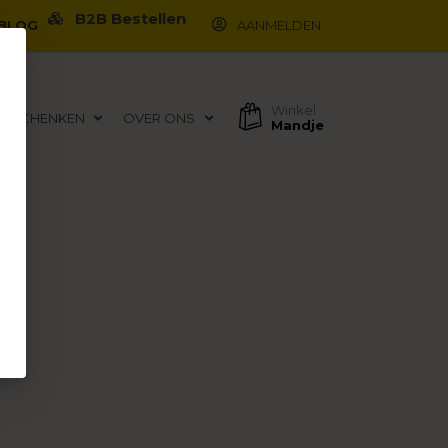
B2B Bestellen
BLOG
AANMELDEN
Winkel
EGESCHENKEN
OVER ONS
Mandje