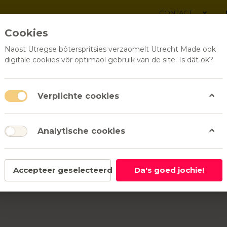
CONTACT
Cookies
Naost Utregse bôterspritsies verzaomelt Utrecht Made ook
digitale cookies vôr optimaol gebruik van de site. Is dât ok?
ALLE PRODUCTEN
RELATI
Verplichte cookies
Analytische cookies
Accepteer geselecteerd
Da's goed jochie!