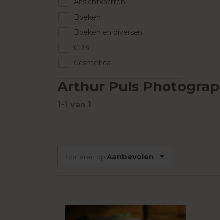
Ansichtkaarten
Boeken
Boeken en diversen
CD's
Cosmetica
Design en interieur
Arthur Puls Photogra
Dranken en etenswaren
1-1
van
1
Frisdranken en 0,0%
Hartige snacks
Hobby en DIY
Kaarsen
Aanbevolen
Sorteren op
Kalenders
Kids
Koffie en thee
Koken en tafelen