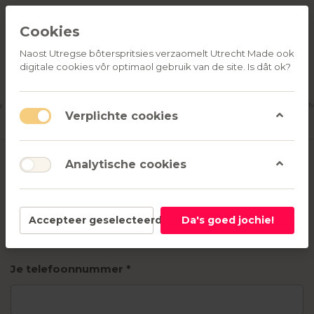
Cookies
Naost Utregse bôterspritsies verzaomelt Utrecht Made ook
digitale cookies vôr optimaol gebruik van de site. Is dât ok?
ALLE
OVER
RELATIEGESCHENKEN
PRODUCTEN
ONS
u
Aanmelden
M
Verplichte cookies
Neem contact met ons op!
Analytische cookies
Accepteer geselecteerd
Da's goed jochie!
Je telefoonnummer