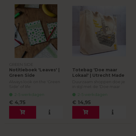
GREEN SIDE
Notitieboek 'Leaves' |
Totebag 'Doe maar
Green Side
Lokaal' | Utrecht Made
Always look on the 'Green
Duurzaam shoppen doe je
Side' of life
in stijl met de ‘Doe maar
Lokaal’ totebag. Stevig,
2-5 werkdagen
2-5 werkdagen
praktisch én een ode aan
lokaal Utrecht. Ideaal voor
€ 4,75
€ 14,95
je boodschappen of een
dagje...