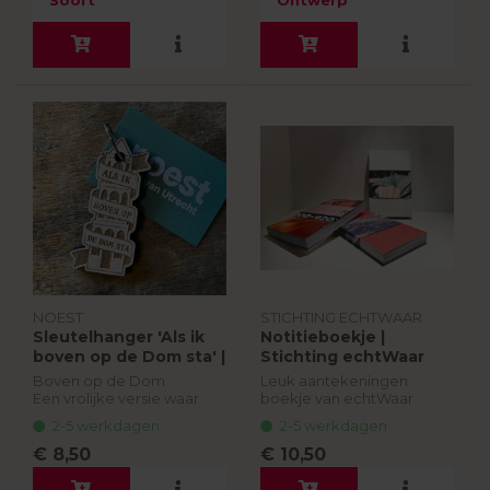
door de gem...
bekende prin...
NOEST
STICHTING ECHTWAAR
Sleutelhanger 'Als ik
Notitieboekje |
boven op de Dom sta' |
Stichting echtWaar
Noest
Boven op de Dom
Leuk aantekeningen
Een vrolijke versie waar
boekje van echtWaar
muziek in zit. Hang ‘m aan
gemaakt van gerecyclede
2-5 werkdagen
2-5 werkdagen
je sleutelbos en zing lekker
posters en boeken van de
mee!
Stadsschouwburg Utrecht.
€ 8,50
€ 10,50