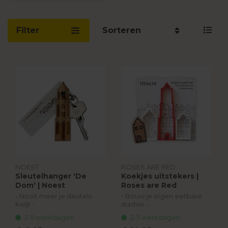
Filter
Sorteren
NOEST
ROSES ARE RED
Sleutelhanger 'De
Koekjes uitstekers |
Dom' | Noest
Roses are Red
- Nooit meer je sleutels
- Bouw je eigen eetbare
kwijt -
stadsie -
2-5 werkdagen
2-5 werkdagen
Noest maakt unieke
Roses are Red ontwierp