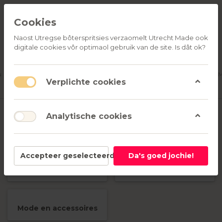
Cookies
Naost Utregse bôterspritsies verzaomelt Utrecht Made ook
digitale cookies vôr optimaol gebruik van de site. Is dât ok?
ALLE
OVER
RELATIEGESCHENKEN
PRODUCTEN
ONS
u
Aanmelden
M
Verplichte cookies
Vrijetijd
Analytische cookies
1-12
van
12
Accepteer geselecteerd
Da's goed jochie!
Hobby en DIY
Koken en tafelen
Mode en accessoires