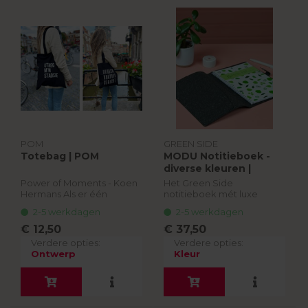
POM
GREEN SIDE
Totebag | POM
MODU Notitieboek -
diverse kleuren |
Green Side
Power of Moments - Koen
Het Green Side
Hermans Als er één
notitieboek mét luxe
iemand trots is op zijn stad
cover van restleer!
2-5 werkdagen
2-5 werkdagen
dan is het wel Koen!
€ 12,50
€ 37,50
Koen houdt van de stad,
Verdere opties:
Verdere opties:
de sfeer en de mensen en
Ontwerp
Kleur
g...