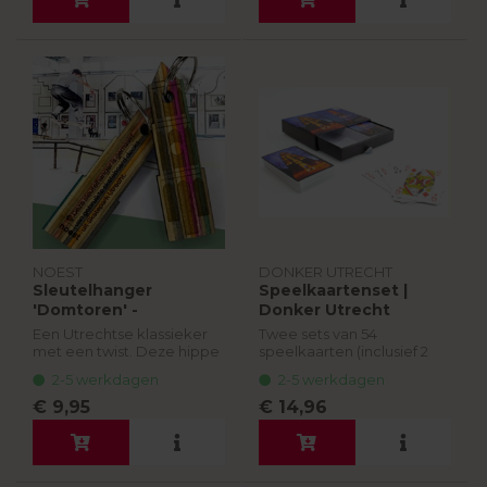
NOEST
DONKER UTRECHT
Sleutelhanger
Speelkaartenset |
'Domtoren' -
Donker Utrecht
skateboardhout |
Een Utrechtse klassieker
Twee sets van 54
Noest
met een twist. Deze hippe
speelkaarten (inclusief 2
sleutelhanger is gemaakt
jokers) in een luxe
2-5 werkdagen
2-5 werkdagen
van gerecylede
bewaardoos met
skateboards van
schuiflade, op de
€ 9,95
€ 14,96
Skatepark Utrecht aan de
achterkant van de
Wilhelminalaan.
speelkaarten een twee
verschillende foto's...