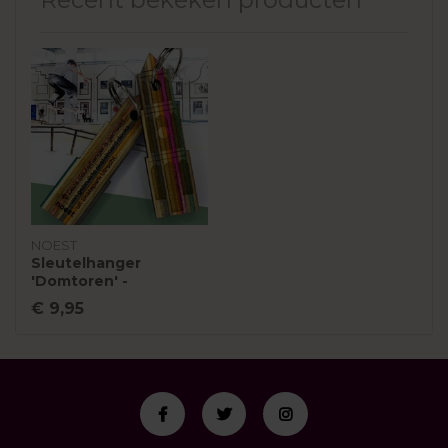
NOEST
Sleutelhanger
'Domtoren' -
skateboardhout |
€ 9,95
Noest