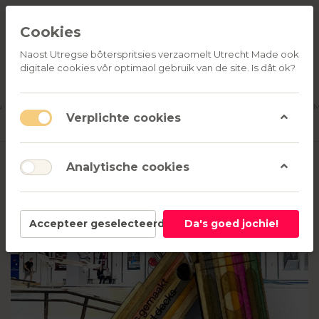
Cookies
Naost Utregse bôterspritsies verzaomelt Utrecht Made ook
digitale cookies vôr optimaol gebruik van de site. Is dât ok?
ALLE
OVER
RELATIEGESCHENKEN
PRODUCTEN
ONS
u
Aanmelden
M
Verplichte cookies
Analytische cookies
Accepteer geselecteerd
Da's goed jochie!