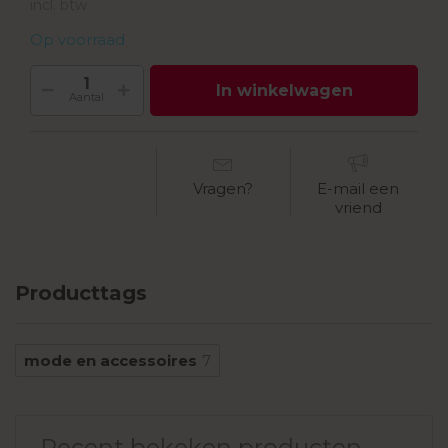
incl. btw
Op voorraad
In winkelwagen
Aantal
Vragen?
E-mail een
vriend
Producttags
mode en accessoires
7
Recent bekeken producten