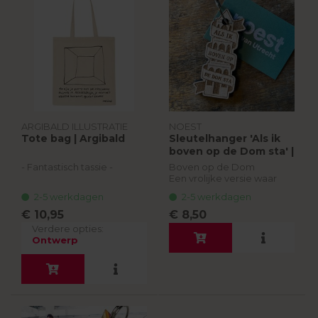
ARGIBALD ILLUSTRATIE
NOEST
Tote bag | Argibald
Sleutelhanger 'Als ik
boven op de Dom sta' |
Noest
- Fantastisch tassie -
Boven op de Dom
Een vrolijke versie waar
Argibald Cartoons
muziek in zit. Hang ‘m aan
2-5 werkdagen
2-5 werkdagen
Illustratie biedt een ruime
je sleutelbos en zing lekker
keur aan humoristische
mee!
€ 10,95
€ 8,50
producten. Draag altijd
Verdere opties:
één van zijn meest
Ontwerp
bekende prin...