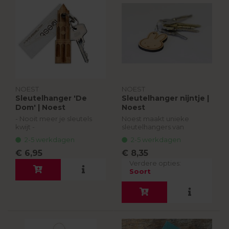
NOEST
NOEST
Sleutelhanger 'De
Sleutelhanger nijntje |
Dom' | Noest
Noest
- Nooit meer je sleutels
Noest maakt unieke
kwijt -
sleutelhangers van
stadshout, in de vorm van
2-5 werkdagen
2-5 werkdagen
Noest maakt unieke
dé iconen van Utrecht: de
sleutelhangers van
Domtoren en Nijntje.
€ 6,95
€ 8,35
stadshout, in de vorm van
Bomen die om
Verdere opties:
dé iconen van Utrecht:
verschillende redenen
Soort
zoals Nijntje en de Domt...
door de gem...