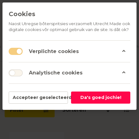
Cookies
Naost Utregse bôterspritsies verzaomelt Utrecht Made ook
digitale cookies vôr optimaol gebruik van de site. Is dât ok?
ALLE
OVER
RELATIEGESCHENKEN
PRODUCTEN
ONS
u
Aanmelden
M
Verplichte cookies
Producten
mode en
Analytische cookies
getagd met
accessoires
1-7
van
7
Accepteer geselecteerd
Da's goed jochie!
Filter
Sorteren