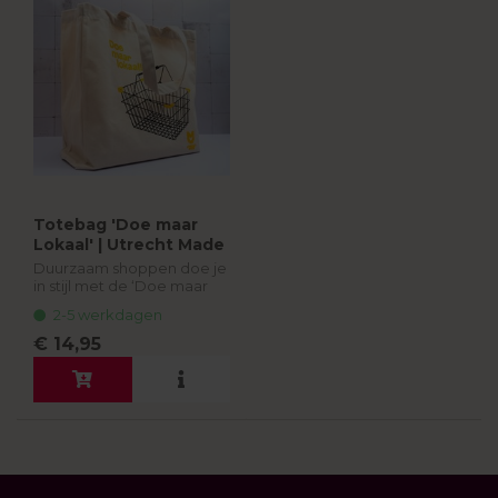
Totebag 'Doe maar
Lokaal' | Utrecht Made
Duurzaam shoppen doe je
in stijl met de ‘Doe maar
Lokaal’ totebag. Stevig,
2-5 werkdagen
praktisch én een ode aan
lokaal Utrecht. Ideaal voor
€ 14,95
je boodschappen of een
dagje...