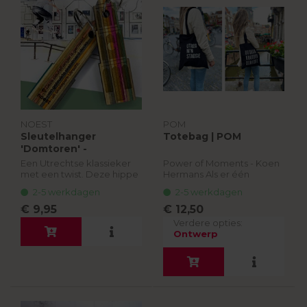
NOEST
POM
Sleutelhanger
Totebag | POM
'Domtoren' -
skateboardhout |
Een Utrechtse klassieker
Power of Moments - Koen
Noest
met een twist. Deze hippe
Hermans Als er één
sleutelhanger is gemaakt
iemand trots is op zijn stad
2-5 werkdagen
2-5 werkdagen
van gerecylede
dan is het wel Koen!
skateboards van
€ 9,95
€ 12,50
Skatepark Utrecht aan de
Koen houdt van de stad,
Verdere opties:
Wilhelminalaan.
de sfeer en de mensen en
Ontwerp
g...