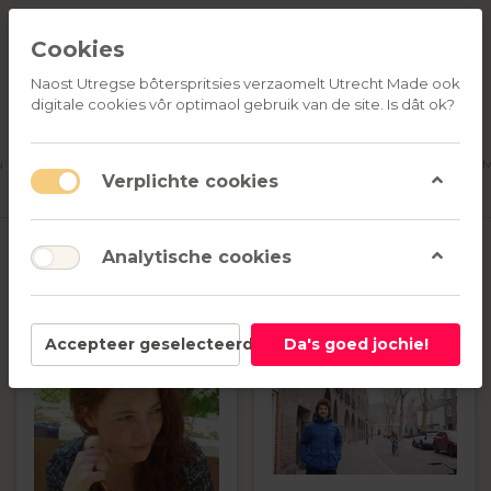
Cookies
Naost Utregse bôterspritsies verzaomelt Utrecht Made ook
digitale cookies vôr optimaol gebruik van de site. Is dât ok?
ALLE
OVER
RELATIEGESCHENKEN
PRODUCTEN
ONS
u
Aanmelden
M
Verplichte cookies
Alle makers
Analytische cookies
Accepteer geselecteerd
Da's goed jochie!