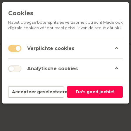
Cookies
Naost Utregse bôterspritsies verzaomelt Utrecht Made ook
digitale cookies vôr optimaol gebruik van de site. Is dât ok?
ALLE
OVER
RELATIEGESCHENKEN
PRODUCTEN
ONS
u
Aanmelden
M
Verplichte cookies
Robin Wood
Analytische cookies
Accepteer geselecteerd
Da's goed jochie!