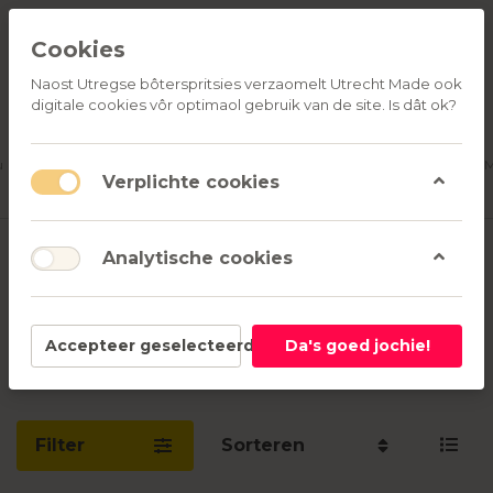
Cookies
Naost Utregse bôterspritsies verzaomelt Utrecht Made ook
digitale cookies vôr optimaol gebruik van de site. Is dât ok?
ALLE
OVER
RELATIEGESCHENKEN
PRODUCTEN
ONS
u
Aanmelden
M
Verplichte cookies
Roze Bunker
Analytische cookies
1-1
van
1
Accepteer geselecteerd
Da's goed jochie!
Nieuwsgierig naar Roze Bunker? Lees
hier
meer!
Filter
Sorteren