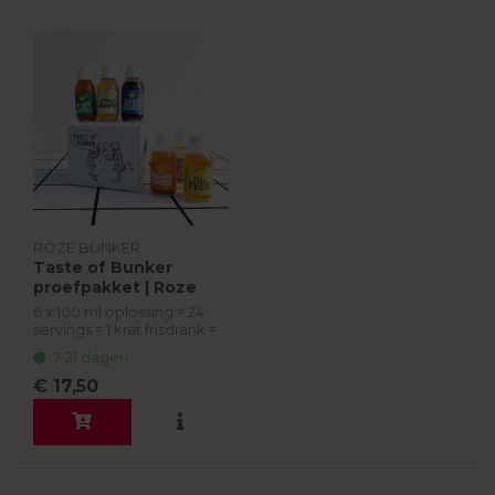
ROZE BUNKER
Taste of Bunker
proefpakket | Roze
Bunker
6 x 100 ml oplossing = 24
servings = 1 krat frisdrank =
Frisdrank als Oplossing
7-21 dagen
Elke smaak tackelt op zijn
€ 17,50
eigen manier problemen
onder de noemers...