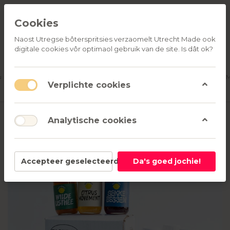
Cookies
Naost Utregse bôterspritsies verzaomelt Utrecht Made ook
digitale cookies vôr optimaol gebruik van de site. Is dât ok?
ALLE
OVER
RELATIEGESCHENKEN
PRODUCTEN
ONS
u
Aanmelden
M
Verplichte cookies
Analytische cookies
Accepteer geselecteerd
Da's goed jochie!