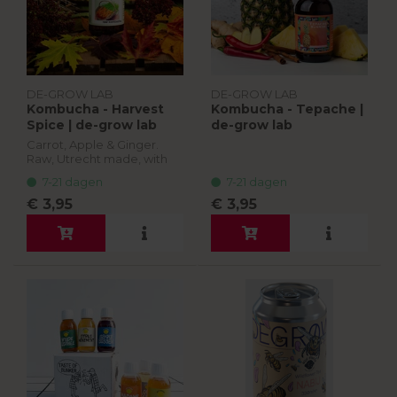
DE-GROW LAB
DE-GROW LAB
Kombucha - Harvest
Kombucha - Tepache |
Spice | de-grow lab
de-grow lab
Carrot, Apple & Ginger.
Raw, Utrecht made, with
organic and local
7-21 dagen
7-21 dagen
ingredients. 330 ml
€ 3,95
€ 3,95