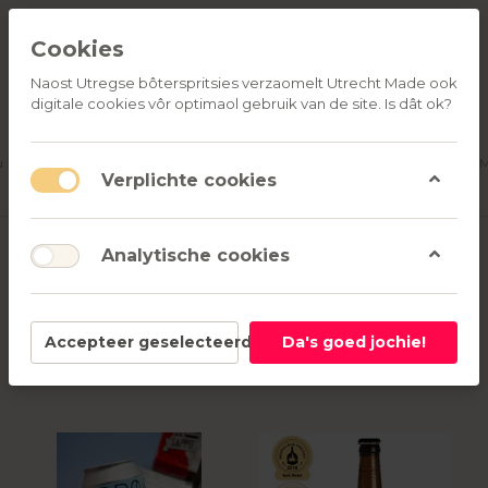
Cookies
Naost Utregse bôterspritsies verzaomelt Utrecht Made ook
digitale cookies vôr optimaol gebruik van de site. Is dât ok?
ALLE
OVER
RELATIEGESCHENKEN
PRODUCTEN
ONS
u
Aanmelden
M
Verplichte cookies
Producten getagd met
frisdrank
Analytische cookies
1-7
van
7
Accepteer geselecteerd
Da's goed jochie!
Filter
Sorteren