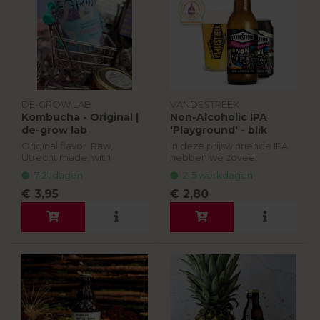
DE-GROW LAB
VANDESTREEK
Kombucha - Original |
Non-Alcoholic IPA
de-grow lab
'Playground' - blik
(33cl) | vandeStreek
Original flavor. Raw,
In deze prijswinnende IPA
Utrecht made, with
hebben we zoveel
organic and local
mogelijk smaak en zo min
7-21 dagen
2-5 werkdagen
ingredients. 330 ml
mogelijk alcohol gestopt.
Het lage
€ 3,95
€ 2,80
alcoholpercentage (<0,5%)
wordt bereikt door het
gebru...