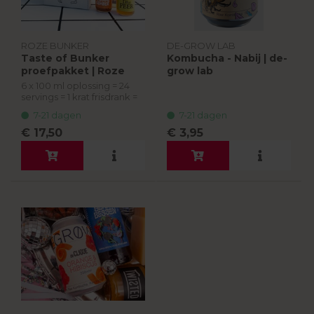
ROZE BUNKER
DE-GROW LAB
Taste of Bunker
Kombucha - Nabij | de-
proefpakket | Roze
grow lab
Bunker
6 x 100 ml oplossing = 24
servings = 1 krat frisdrank =
Frisdrank als Oplossing
7-21 dagen
7-21 dagen
Elke smaak tackelt op zijn
€ 17,50
€ 3,95
eigen manier problemen
onder de noemers...