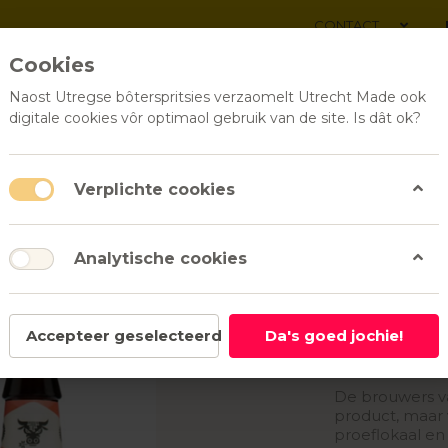
CONTACT
Cookies
Naost Utregse bôterspritsies verzaomelt Utrecht Made ook
digitale cookies vôr optimaol gebruik van de site. Is dât ok?
ALLE PRODUCTEN
RELATI
Verplichte cookies
Analytische cookies
Brouwerij Ma
Accepteer geselecteerd
Da's goed jochie!
Bier op
De brouwers va
product, maar 
proeflokaal en