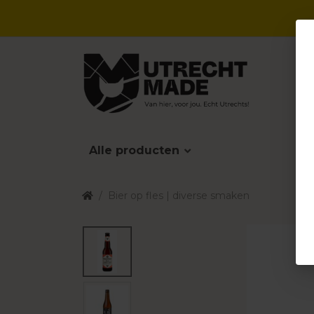
Alle producten
Bier op fles | diverse smaken