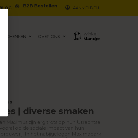
B2B Bestellen
BLOG
AANMELDEN
Winkel
EGESCHENKEN
OVER ONS
Mandje
ximus
 fles | diverse smaken
n Maximus zijn erg trots op hun Utrechtse
vooral op de sociale impact van hun
 brouwerij. In het nabijgelegen Maximapark