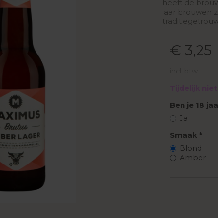
heeft de brouw
jaar brouwen z
traditiegetrou
€ 3,25
incl. btw
Tijdelijk ni
Ben je 18 ja
Ja
Smaak
Blond
Amber