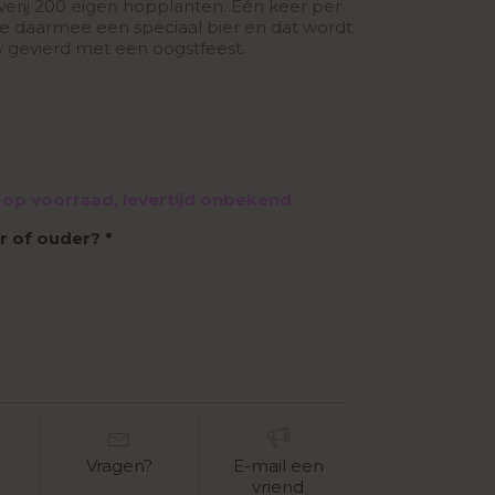
erij 200 eigen hopplanten. Één keer per
e daarmee een speciaal bier en dat wordt
w gevierd met een oogstfeest.
et op voorraad, levertijd onbekend
ar of ouder?
Vragen?
E-mail een
vriend