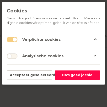
Cookies
Naost Utregse bôterspritsies verzaomelt Utrecht Made ook
digitale cookies vôr optimaol gebruik van de site. Is dât ok?
ALLE
OVER
RELATIEGESCHENKEN
PRODUCTEN
ONS
u
Aanmelden
M
Verplichte cookies
Banketbakkerij Theo Blom
Analytische cookies
Nieuwsgierig naar de boterspritsen? Lees
hier
meer!
Accepteer geselecteerd
Da's goed jochie!