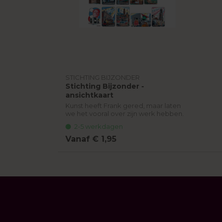
Mode en accessoires
Overig
Posters en zeefdrukken
Verzorging
Vrijetijd
STICHTING BIJZONDER
Stichting Bijzonder -
Woonaccessoires
ansichtkaart
Zeep
Kunst heeft Frank gered, maar laten
we het vooral over zijn werk hebben.
Zoete snacks
Frank zijn werk is Utrechts en Uniek.
2-5 werkdagen
Als Utrechter herken je veel! Zijn
afbeeldinge...
Vanaf € 1,95