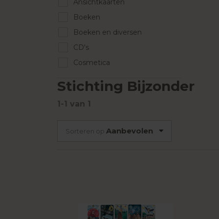
Ansichtkaarten
Boeken
Boeken en diversen
CD's
Cosmetica
Design en interieur
Stichting Bijzonder
Dranken en etenswaren
1-1
van
1
Frisdranken en 0,0%
Hartige snacks
Aanbevolen
Sorteren op
Hobby en DIY
Kaarsen
Kalenders
Kids
Koffie en thee
Koken en tafelen