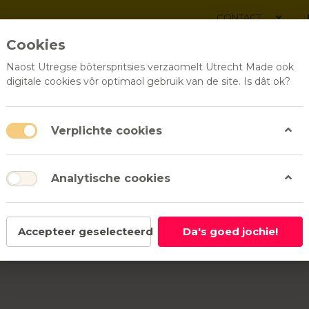
CONTACT
Cookies
Naost Utregse bôterspritsies verzaomelt Utrecht Made ook
digitale cookies vôr optimaol gebruik van de site. Is dât ok?
ALLE PRODUCTEN
RELATI
Verplichte cookies
Analytische cookies
Accepteer geselecteerd
Da's goed jochie!