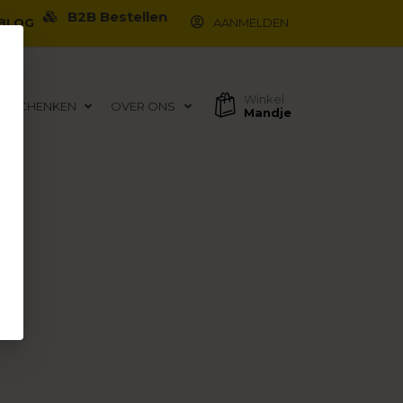
B2B Bestellen
BLOG
AANMELDEN
Winkel
EGESCHENKEN
OVER ONS
Mandje