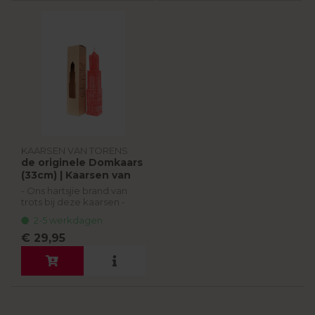
KAARSEN VAN TORENS
de originele Domkaars
(33cm) | Kaarsen van
Torens
- Ons hartsjie brand van
trots bij deze kaarsen -
2-5 werkdagen
De originele Domkaarsen
ken je misschien al heel
€ 29,95
erg lang. De Domkaars
werd in 1982 bedacht én
ge...