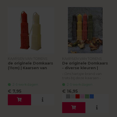
KAARSEN VAN TORENS
KAARSEN VAN TORENS
de originele Domkaars
De originele Domkaars
(11cm) | Kaarsen van
- diverse kleuren |
Torens
Kaarsen van Torens
- Ons hartsjie brand van
trots bij deze kaarsen -
2-5 werkdagen
2-5 werkdagen
De originele Domkaarsen
ken je misschien al heel
€ 7,95
€ 16,95
erg lang. De Domkaars
werd in 1982 bedacht én
ge...