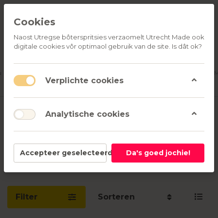
Cookies
Naost Utregse bôterspritsies verzaomelt Utrecht Made ook
digitale cookies vôr optimaol gebruik van de site. Is dât ok?
ALLE
OVER
RELATIEGESCHENKEN
PRODUCTEN
ONS
u
Aanmelden
M
Verplichte cookies
Kaarsen van Torens
Analytische cookies
1-3
van
3
Accepteer geselecteerd
Da's goed jochie!
Nieuwsgierig naar Kaarsen van Torens? Lees
hier
meer!
Filter
Sorteren