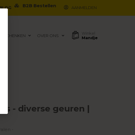
B2B Bestellen
BLOG
AANMELDEN
Winkel
EGESCHENKEN
OVER ONS
Mandje
rs - diverse geuren |
ralen -