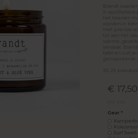
Brandt kaarse
in apothekers 
het kaarsen ma
worden in klei
met precisie e
tot aan het la
warme, gezelli
verslaat. Bran
tafel en vult 
geïnspireerde 
20-25 brandure
€ 17,50
incl. btw
Geur
Kamperfoe
Kokosnoot
Surf Swell