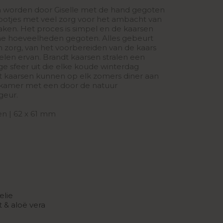
n worden door Giselle met de hand gegoten
potjes met veel zorg voor het ambacht van
ken. Het proces is simpel en de kaarsen
ne hoeveelheden gegoten. Alles gebeurt
n zorg, van het voorbereiden van de kaars
belen ervan. Brandt kaarsen stralen een
ge sfeer uit die elke koude winterdag
dt kaarsen kunnen op elk zomers diner aan
je kamer met een door de natuur
geur.
n | 62 x 61 mm
lie
 & aloë vera