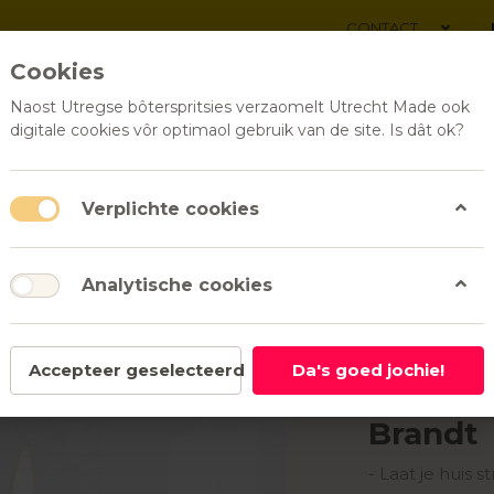
CONTACT
Cookies
Naost Utregse bôterspritsies verzaomelt Utrecht Made ook
digitale cookies vôr optimaol gebruik van de site. Is dât ok?
ALLE PRODUCTEN
RELATI
Verplichte cookies
Analytische cookies
arsen
Soja kaars - diverse geuren | Brandt
Brandt
Accepteer geselecteerd
Da's goed jochie!
Soja kaa
Brandt
- Laat je huis st