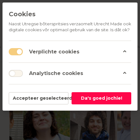
Cookies
Naost Utregse bôterspritsies verzaomelt Utrecht Made ook
digitale cookies vôr optimaol gebruik van de site. Is dât ok?
ALLE
OVER
RELATIEGESCHENKEN
PRODUCTEN
ONS
u
Aanmelden
M
Verplichte cookies
Analytische cookies
Terug
Accepteer geselecteerd
Da's goed jochie!