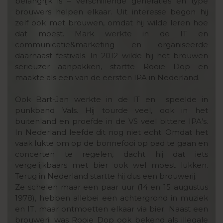
belangrijk is – verschillende generaties en type
brouwers helpen elkaar. Uit interesse begon hij
zelf ook met brouwen, omdat hij wilde leren hoe
dat moest. Mark werkte in de IT en
communicatie&marketing en organiseerde
daarnaast festivals. In 2012 wilde hij het brouwen
serieuzer aanpakken, startte Rooie Dop en
maakte als een van de eersten IPA in Nederland.
Ook Bart-Jan werkte in de IT en speelde in
punkband Vals. Hij tourde veel, ook in het
buitenland en proefde in de VS veel bittere IPA’s.
In Nederland leefde dit nog niet echt. Omdat het
vaak lukte om op de bonnefooi op pad te gaan en
concerten te regelen, dacht hij dat iets
vergelijkbaars met bier ook wel moest lukken.
Terug in Nederland startte hij dus een brouwerij.
Ze schelen maar een paar uur (14 en 15 augustus
1978), hebben allebei een achtergrond in muziek
en IT, maar ontmoetten elkaar via bier. Naast een
brouwerij was Rooie Dop ook bekend als illegale