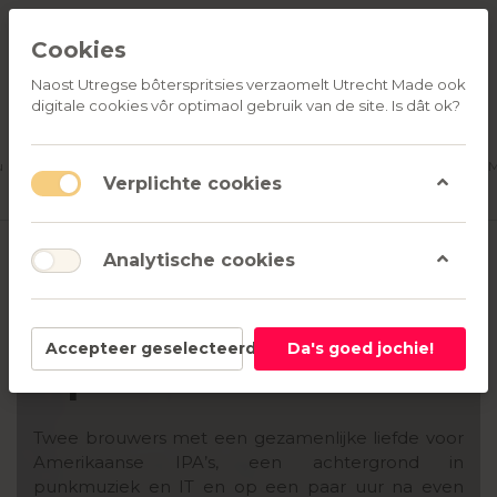
Cookies
Naost Utregse bôterspritsies verzaomelt Utrecht Made ook
digitale cookies vôr optimaol gebruik van de site. Is dât ok?
ALLE
OVER
RELATIEGESCHENKEN
PRODUCTEN
ONS
u
Aanmelden
M
Verplichte cookies
Analytische cookies
Maker: Brouwerij
Accepteer geselecteerd
Da's goed jochie!
Oproer
Twee brouwers met een gezamenlijke liefde voor
Amerikaanse IPA’s, een achtergrond in
punkmuziek en IT en op een paar uur na even