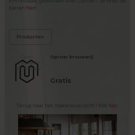
Enthousiast geworden over Oproer? Je vindt de
bieren
hier
!
Producten
Oproer brouwerij
Gratis
Terug naar het makersoverzicht? Klik
hier
.