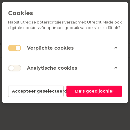
Cookies
Naost Utregse bôterspritsies verzaomelt Utrecht Made ook
digitale cookies vôr optimaol gebruik van de site. Is dât ok?
ALLE
OVER
RELATIEGESCHENKEN
PRODUCTEN
ONS
u
Aanmelden
M
Verplichte cookies
Analytische cookies
Accepteer geselecteerd
Da's goed jochie!