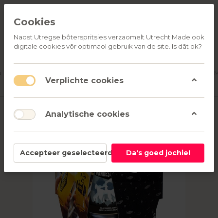
Cookies
Naost Utregse bôterspritsies verzaomelt Utrecht Made ook
digitale cookies vôr optimaol gebruik van de site. Is dât ok?
ALLE
OVER
RELATIEGESCHENKEN
PRODUCTEN
ONS
u
Aanmelden
M
Verplichte cookies
Analytische cookies
Accepteer geselecteerd
Da's goed jochie!