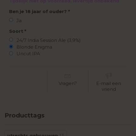
Tijdelijk niet op voorraad, levertijd onbekend
Ben je 18 jaar of ouder?
Ja
Soort
24/7 India Session Ale (3,9%)
Blonde Enigma
Uncut IPA
Vragen?
E-mail een
vriend
Producttags
utrechts gebrouwen
13