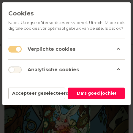
Cookies
Naost Utregse bôterspritsies verzaomelt Utrecht Made ook
digitale cookies vôr optimaol gebruik van de site. Is dât ok?
ALLE
OVER
RELATIEGESCHENKEN
PRODUCTEN
ONS
u
Aanmelden
M
Verplichte cookies
Analytische cookies
Accepteer geselecteerd
Da's goed jochie!