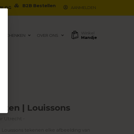
B2B Bestellen
BLOG
AANMELDEN
Winkel
EGESCHENKEN
OVER ONS
Mandje
rten | Louissons
ar Utrecht -
n Louissons tekenen elke afbeelding van