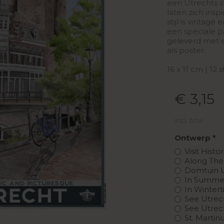
een Utrechts s
laten zich ins
stijl is vintage
een speciale p
geleverd met e
als poster.
16 x 11 cm | 12
€ 3,15
incl. btw
Ontwerp
Visit Hist
Along The 
Domtuin 
In Summe
In Winter
See Utrec
See Utrec
St. Marti