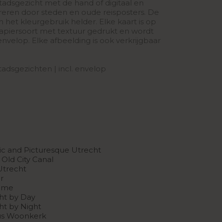
tadsgezicht met de hand of digitaal en
pireren door steden en oude reisposters. De
 en het kleurgebruik helder. Elke kaart is op
apiersoort met textuur gedrukt en wordt
nvelop. Elke afbeelding is ook verkrijgbaar
 stadsgezichten | incl. envelop
oric and Picturesque Utrecht
Old City Canal
Utrecht
r
time
ht by Day
ht by Night
nus Woonkerk