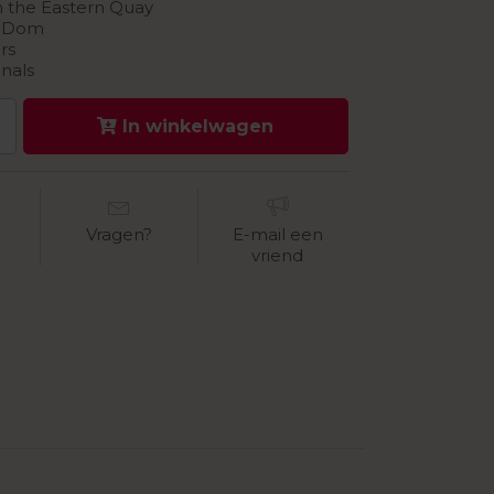
 the Eastern Quay
e Dom
rs
anals
In winkelwagen
Vragen?
E-mail een
vriend