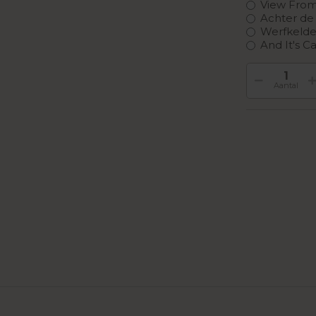
View From
Achter d
Werfkelde
And It's C
Aantal