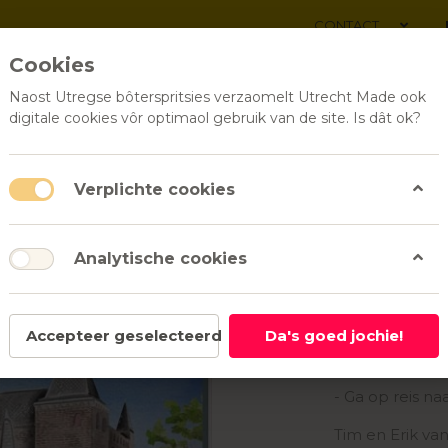
CONTACT
Cookies
Naost Utregse bôterspritsies verzaomelt Utrecht Made ook
digitale cookies vôr optimaol gebruik van de site. Is dât ok?
ALLE PRODUCTEN
RELATI
Verplichte cookies
Analytische cookies
nsichtkaarten
Postkaarten | Louissons
Louissons
Accepteer geselecteerd
Da's goed jochie!
Postkaa
- Ga op reis na
Tim en Erik va