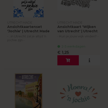
UTRECHT MADE
UTRECHT MADE
Ansichtkaartenset
Ansichtkaart 'Wijken
'Jochie' | Utrecht Made
van Utrecht' | Utrecht
Made
- ..in Utrecht zal je altijd 'n
- Kun je jouw wijk vinden? -
jochie zijn -
Wat maakt Utrecht nou
2-5 werkdagen
De meest bekende spreuk
zo'n mooi stadsie? Alle
uit ons stadsie als
wijken bij elkaar! Deze
€ 1,25
ansichtkaart! De set
illustratie laat alle bekende
bestaat uit 5 postkaarten.
wijken en buurten...
2-5 werkdagen
€ 4,25