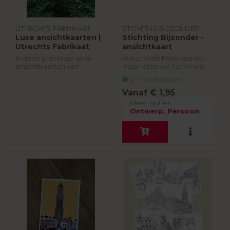
UTRECHTS FABRIKAAT
STICHTING BIJZONDER
Luxe ansichtkaarten |
Stichting Bijzonder -
Utrechts Fabrikaat
ansichtkaart
In deze prachtige serie
Kunst heeft Frank gered,
ansichtkaarten van
maar laten we het vooral
Utrechts Fabrikaat staan
over zijn werk hebben.
2-5 werkdagen
dieren én de stad Utrecht
Frank zijn werk is Utrechts
in het middelpunt, met
en Uniek. Als Utrechter
Vanaf € 1,95
humor als een belangrijke
herken je veel! Zijn
Meer opties:
drijfveer.
afbeeldinge...
Ontwerp, Persoonlijk schrijven
2-5 werkdagen
€ 3,95
Verdere opties:
Ontwerp