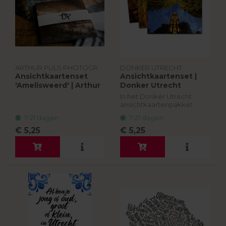
ARTHUR PULS PHOTOGRAPHY
DONKER UTRECHT
Ansichtkaartenset
Ansichtkaartenset |
'Amelisweerd' | Arthur
Donker Utrecht
Puls Photography
In het Donker Utrecht
ansichtkaartenpakket
zitten verschillende
7-21 dagen
7-21 dagen
ansichtkaarten van 15 x 10
centimeter. De kaarten
€ 5,25
€ 5,25
zijn gedrukt met unieke
inkten waardoor de...