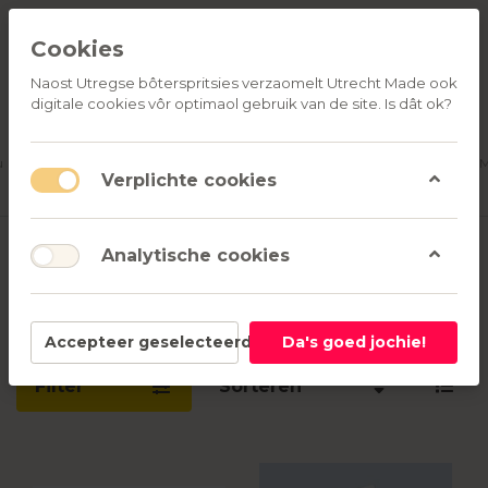
Cookies
Naost Utregse bôterspritsies verzaomelt Utrecht Made ook
digitale cookies vôr optimaol gebruik van de site. Is dât ok?
ALLE
OVER
RELATIEGESCHENKEN
PRODUCTEN
ONS
u
Aanmelden
M
Verplichte cookies
Producten getagd
Ansichtkaart
Analytische cookies
met
1-13
van
13
Accepteer geselecteerd
Da's goed jochie!
Filter
Sorteren