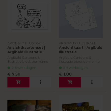
ARGIBALD ILLUSTRATIE
ARGIBALD ILLUSTRATIE
Ansichtkaartenset |
Ansichtkaart | Argibald
Argibald Illustratie
Illustratie
Argibald Cartoons &
Argibald Cartoons &
Illustratie biedt een ruime
Illustratie biedt een ruime
keur aan humoristische
keur aan humoristische
2-5 werkdagen
2-5 werkdagen
producten. Deze
producten. Deze
kaartenset is verzameling
kaartenset is verzameling
€ 7,50
€ 1,00
van een aantal van zijn
van een aantal van zijn
beste cartoons,...
beste cartoons,...