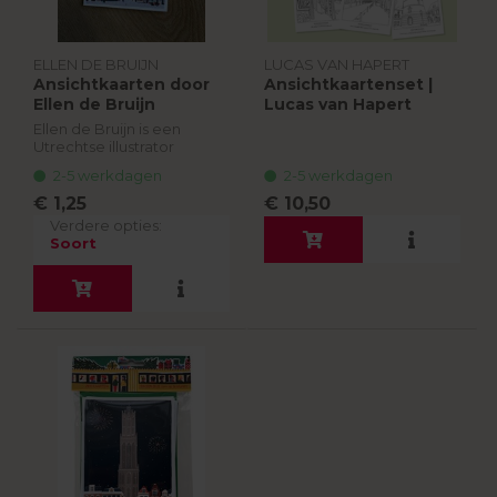
ELLEN DE BRUIJN
LUCAS VAN HAPERT
Ansichtkaarten door
Ansichtkaartenset |
Ellen de Bruijn
Lucas van Hapert
Ellen de Bruijn is een
Utrechtse illustrator
afgestudeerd aan de HKU
2-5 werkdagen
2-5 werkdagen
(2012). Het werk van Ellen is
herkenbaar aan de
€ 1,25
€ 10,50
kleurrijke, eigenwijze en
Verdere opties:
minimalistisch...
Soort