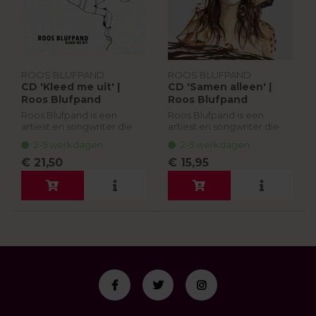
ROOS BLUFPAND
ROOS BLUFPAND
CD 'Kleed me uit' |
CD 'Samen alleen' |
Roos Blufpand
Roos Blufpand
Roos Blufpand is een
Roos Blufpand is een
artiest en songwriter die
artiest en songwriter die
inmiddels vier albums op
inmiddels vier albums op
2-5 werkdagen
2-5 werkdagen
haar naam heeft staan en
haar naam heeft staan en
al meer dan tien jaar op de
al meer dan tien jaar op de
€ 21,50
€ 15,95
planken staat met haar
planken staat met haar
eigen muz...
eigen muz...