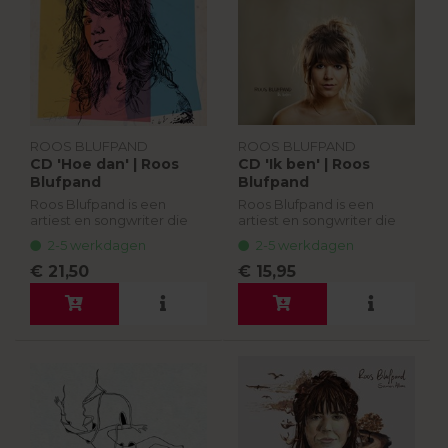
ROOS BLUFPAND
ROOS BLUFPAND
CD 'Hoe dan' | Roos
CD 'Ik ben' | Roos
Blufpand
Blufpand
Roos Blufpand is een
Roos Blufpand is een
artiest en songwriter die
artiest en songwriter die
inmiddels vier albums op
inmiddels vier albums op
2-5 werkdagen
2-5 werkdagen
haar naam heeft staan en
haar naam heeft staan en
al meer dan tien jaar op de
al meer dan tien jaar op de
€ 21,50
€ 15,95
planken staat met haar
planken staat met haar
eigen muz...
eigen muz...