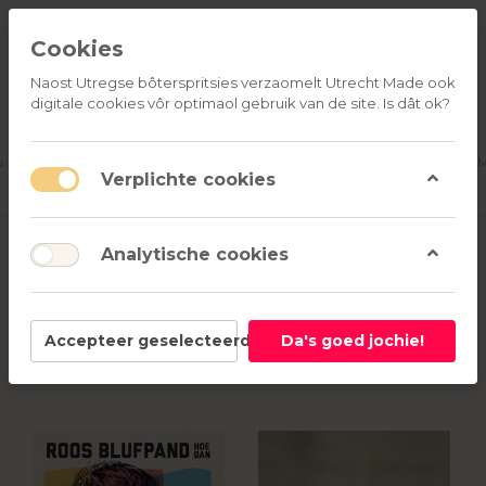
Cookies
Naost Utregse bôterspritsies verzaomelt Utrecht Made ook
digitale cookies vôr optimaol gebruik van de site. Is dât ok?
ALLE
OVER
RELATIEGESCHENKEN
PRODUCTEN
ONS
u
Aanmelden
M
Verplichte cookies
CD's
Analytische cookies
1-4
van
4
Accepteer geselecteerd
Da's goed jochie!
Filter
Sorteren