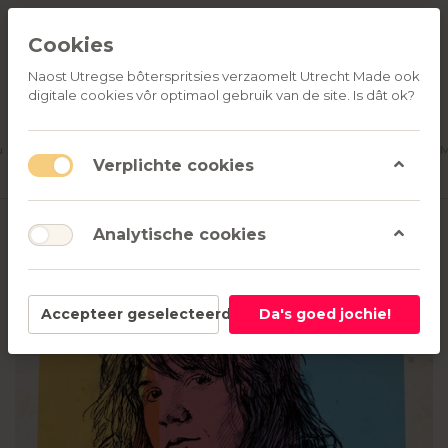
Cookies
Naost Utregse bôterspritsies verzaomelt Utrecht Made ook
digitale cookies vôr optimaol gebruik van de site. Is dât ok?
ALLE
OVER
RELATIEGESCHENKEN
PRODUCTEN
ONS
u
Aanmelden
M
Verplichte cookies
Analytische cookies
Accepteer geselecteerd
Da's goed jochie!