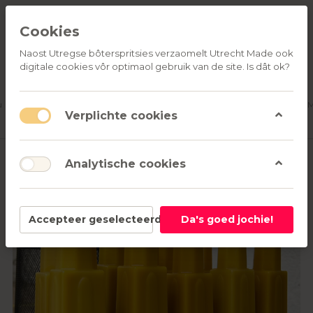
Cookies
Naost Utregse bôterspritsies verzaomelt Utrecht Made ook
digitale cookies vôr optimaol gebruik van de site. Is dât ok?
ALLE
OVER
RELATIEGESCHENKEN
PRODUCTEN
ONS
u
Aanmelden
M
Verplichte cookies
Analytische cookies
Accepteer geselecteerd
Da's goed jochie!