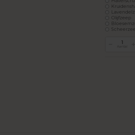
Haverscrub
Kruidens
Lavendel
Olijfzeep
Bloesemze
Scheerzee
Aantal