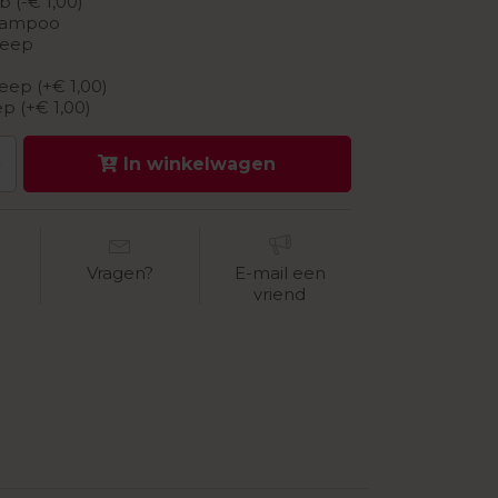
 (-€ 1,00)
hampoo
zeep
ep (+€ 1,00)
p (+€ 1,00)
In winkelwagen
Vragen?
E-mail een
vriend