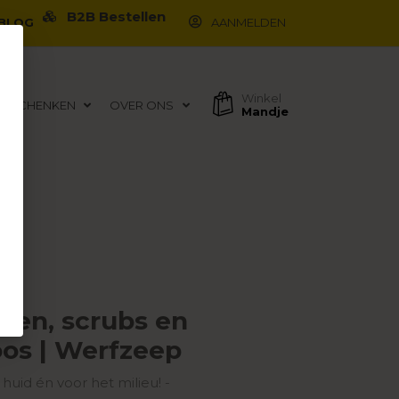
B2B Bestellen
BLOG
AANMELDEN
Winkel
EGESCHENKEN
OVER ONS
Mandje
pen, scrubs en
os | Werfzeep
huid én voor het milieu! -