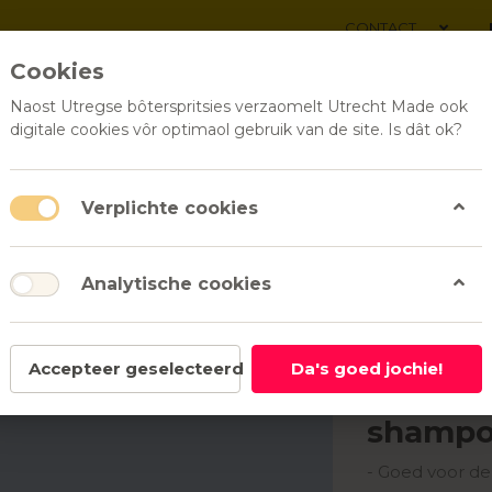
CONTACT
Cookies
Naost Utregse bôterspritsies verzaomelt Utrecht Made ook
digitale cookies vôr optimaol gebruik van de site. Is dât ok?
ALLE PRODUCTEN
RELATI
Verplichte cookies
Analytische cookies
uxe zepen, scrubs en shampoos | Werfzeep
Werfzeep
Accepteer geselecteerd
Da's goed jochie!
Luxe ze
shampo
- Goed voor de 