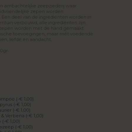
n ambachtelijke zeepziederij waar
uidvriendelijke zepen worden
 Een deel van de ingrediënten worden in
entuin verbouwd, alle ingrediënten zijn
le zepen worden met de hand gemaakt
tische toevoegingen, maar mét voedende
iën, liefde en aandacht.
0gr.
mpoo (-€ 1,00)
pyrus (-€ 1,00)
urier (-€ 1,00)
& Verbena (-€ 1,00)
 (-€ 1,00)
izeep (-€ 1,00)