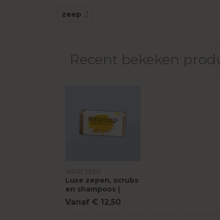
zeep
2
Recent bekeken prod
WERFZEEP
Luxe zepen, scrubs
en shampoos |
Werfzeep
Vanaf € 12,50