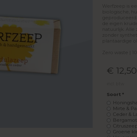
Werfzeep is ee
biologische, h
geproduceerd.
de eigen kruid
natuurlijk. Al
zonder synthe
plantaardige ol
Zero waste | 10
€ 12,50
incl. btw
Soort
Honingsha
Mirte & Pa
Ceder & La
Bergamot 
Citruszeep
Groene kle