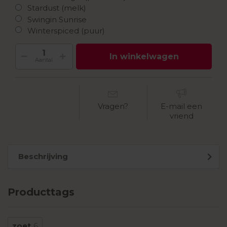
Stardust (melk)
Swingin Sunrise
Winterspiced (puur)
In winkelwagen
Aantal
Vragen?
E-mail een
vriend
Beschrijving
Producttags
zoet
6