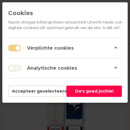
Cookies
Naost Utregse bôterspritsies verzaomelt Utrecht Made ook
digitale cookies vôr optimaol gebruik van de site. Is dât ok?
ALLE
OVER
RELATIEGESCHENKEN
PRODUCTEN
ONS
u
Aanmelden
M
Verplichte cookies
Analytische cookies
Accepteer geselecteerd
Da's goed jochie!