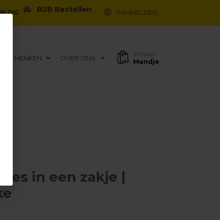
B2B Bestellen
BLOG
AANMELDEN
Winkel
EGESCHENKEN
OVER ONS
Mandje
es in een zakje |
ke