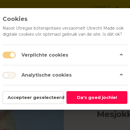
CONTACT
Cookies
Naost Utregse bôterspritsies verzaomelt Utrecht Made ook
digitale cookies vôr optimaol gebruik van de site. Is dât ok?
ALLE PRODUCTEN
RELATI
Verplichte cookies
Analytische cookies
Zoete snacks
Dommetjes in een zakje | Mesjokke
Mesjokke
Accepteer geselecteerd
Da's goed jochie!
Dommetj
Mesjok