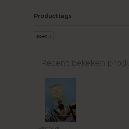
Producttags
zoet
6
Recent bekeken prod
MESJOKKE