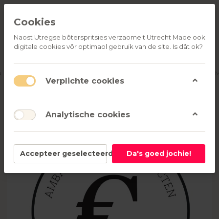
Cookies
Naost Utregse bôterspritsies verzaomelt Utrecht Made ook
digitale cookies vôr optimaol gebruik van de site. Is dât ok?
ALLE
OVER
RELATIEGESCHENKEN
PRODUCTEN
ONS
u
Aanmelden
M
Verplichte cookies
Analytische cookies
Accepteer geselecteerd
Da's goed jochie!